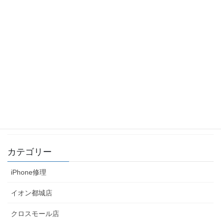
小窓ショップ「しゃぼん玉」に、新しいハンドメイド
商品が入荷しました！(2019-02-15)
2019年2月17日
小窓ショップ「cherir（シェリール）」に、新しいハ
ンドメイド商品が入荷しました！(2019-02-15)
2019年2月17日
小窓ショップ「あっぷるはうす」に、新しいハンドメ
イド商品が入荷しました！(2019-02-12)
2019年2月17日
カテゴリー
iPhone修理
イオン都城店
クロスモール店