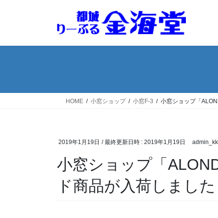
コ
ナ
ン
ビ
テ
ゲ
ン
ー
ツ
シ
へ
ョ
ス
ン
キ
に
ッ
移
HOME
小窓ショップ
小窓F-3
小窓ショップ「ALON
プ
動
2019年1月19日
/ 最終更新日時 :
2019年1月19日
admin_kk
小窓ショップ「ALO
ド商品が入荷しました！(2