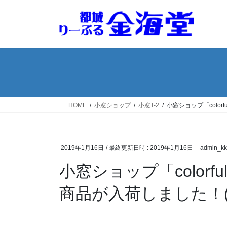
コ
ナ
ン
ビ
テ
ゲ
ン
ー
ツ
シ
へ
ョ
ス
ン
キ
に
ッ
移
HOME
小窓ショップ
小窓T-2
小窓ショップ「color
プ
動
2019年1月16日
/ 最終更新日時 :
2019年1月16日
admin_kk
小窓ショップ「color
商品が入荷しました！(201