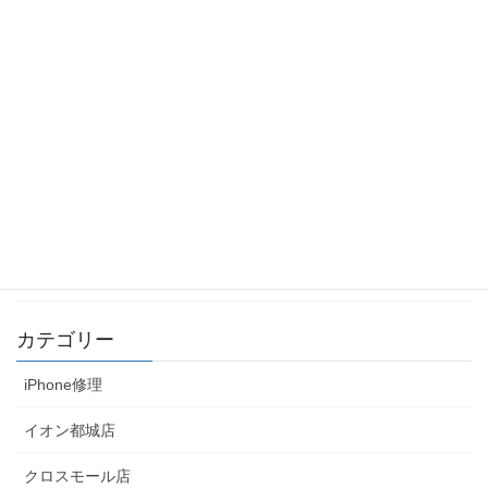
小窓ショップ「しゃぼん玉」に、新しいハンドメイド
商品が入荷しました！(2019-02-15)
2019年2月17日
小窓ショップ「cherir（シェリール）」に、新しいハ
ンドメイド商品が入荷しました！(2019-02-15)
2019年2月17日
小窓ショップ「あっぷるはうす」に、新しいハンドメ
イド商品が入荷しました！(2019-02-12)
2019年2月17日
カテゴリー
iPhone修理
イオン都城店
クロスモール店