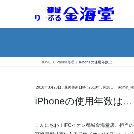
コ
ナ
ン
ビ
テ
ゲ
ン
ー
ツ
シ
へ
ョ
ス
ン
キ
に
ッ
移
HOME
iPhone修理
iPhoneの使用年数は…
プ
動
2018年3月28日
/ 最終更新日時 :
2018年3月28日
admin_kk
iPhoneの使用年数は…
こんにちわ！iFCイオン都城金海堂店、担当