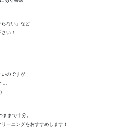
)にある書店
からない」など
下さい！
たいのですが
と…
)
のままで十分。
クリーニングをおすすめします！